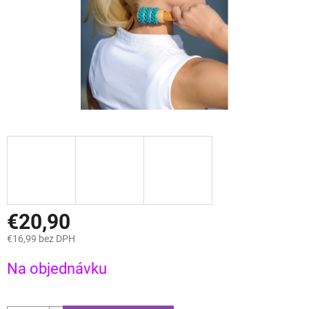
€20,90
€16,99 bez DPH
Jednotková
Na objednávku
cena: