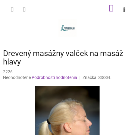
Prejsť
NÁKU
na
obsah
KOŠÍK
Drevený masážny valček na masáž
hlavy
2226
Priemerné
Neohodnotené
Podrobnosti hodnotenia
Značka:
SISSEL
hodnotenie
produktu
je
0,0
z
5
hviezdičiek.