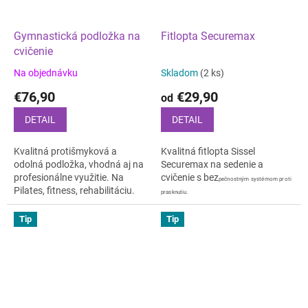
Gymnastická podložka na
Fitlopta Securemax
cvičenie
Na objednávku
Skladom
(2 ks)
€76,90
€29,90
od
DETAIL
DETAIL
Kvalitná protišmyková a
Kvalitná fitlopta Sissel
odolná podložka, vhodná aj na
Securemax na sedenie a
profesionálne využitie. Na
cvičenie s bez
pečnostným systémom proti
Pilates, fitness, rehabilitáciu.
prasknutiu.
Tip
Tip