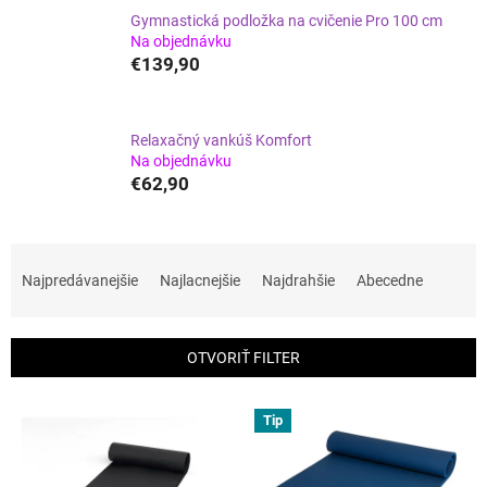
Gymnastická podložka na cvičenie Pro 100 cm
Na objednávku
€139,90
Relaxačný vankúš Komfort
Na objednávku
€62,90
R
a
Najpredávanejšie
Najlacnejšie
Najdrahšie
Abecedne
d
e
n
OTVORIŤ FILTER
i
e
V
p
Tip
ý
r
p
o
i