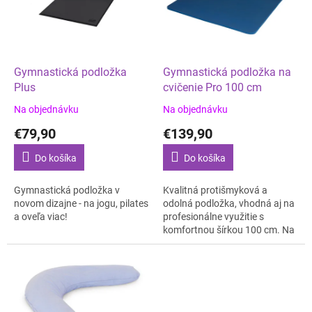
d
s
u
p
k
r
t
o
o
d
Gymnastická podložka
Gymnastická podložka na
v
u
Plus
cvičenie Pro 100 cm
k
Na objednávku
Na objednávku
t
€79,90
€139,90
o
v
Do košíka
Do košíka
Gymnastická podložka v
Kvalitná protišmyková a
novom dizajne - na jogu, pilates
odolná podložka, vhodná aj na
a oveľa viac!
profesionálne využitie s
komfortnou šírkou 100 cm. Na
Pilates, fitness, rehabilitáciu.