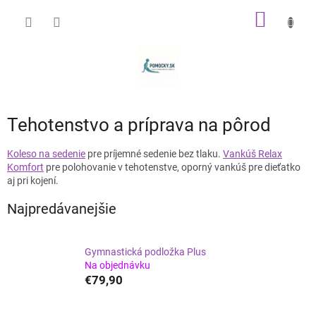
Prejsť
NÁKU
na
obsah
KOŠÍK
Tehotenstvo a príprava na pôrod
Koleso na sedenie
pre príjemné sedenie bez tlaku.
Vankúš Relax
Komfort
pre polohovanie v tehotenstve, oporný vankúš pre dieťatko
aj pri kojení.
Najpredávanejšie
Gymnastická podložka Plus
Na objednávku
€79,90