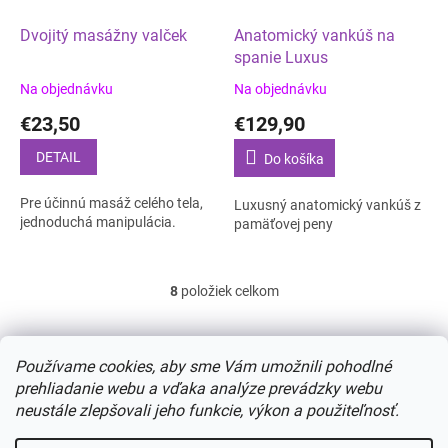
Dvojitý masážny valček
Anatomický vankúš na
spanie Luxus
Na objednávku
Na objednávku
€23,50
€129,90
DETAIL
Do košíka
Pre účinnú masáž celého tela,
Luxusný anatomický vankúš z
jednoduchá manipulácia.
pamäťovej peny
8
položiek celkom
O
v
l
Z
á
á
Používame cookies, aby sme Vám umožnili pohodlné
d
p
prehliadanie webu a vďaka analýze prevádzky webu
a
ä
neustále zlepšovali jeho funkcie, výkon a použiteľnosť.
c
t
i
Vytvoril Shoptet