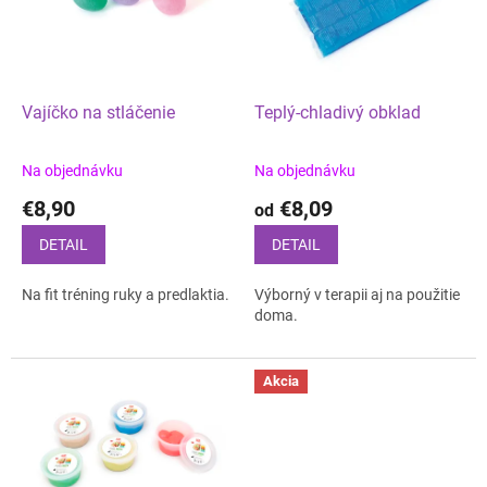
d
s
u
p
k
r
t
o
o
d
Vajíčko na stláčenie
Teplý-chladivý obklad
v
u
k
Na objednávku
Na objednávku
t
€8,90
€8,09
o
od
v
DETAIL
DETAIL
Na fit tréning ruky a predlaktia.
Výborný v terapii aj na použitie
doma.
Akcia