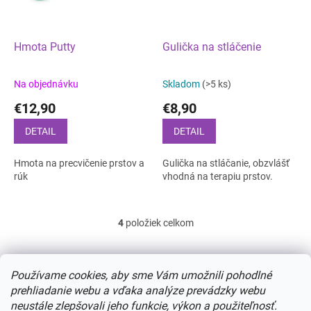
Hmota Putty
Gulička na stláčenie
Na objednávku
Skladom
(>5 ks)
€12,90
€8,90
DETAIL
DETAIL
Hmota na precvičenie prstov a
Gulička na stláčanie, obzvlášť
rúk
vhodná na terapiu prstov.
4
položiek celkom
O
v
l
Z
á
á
Používame cookies, aby sme Vám umožnili pohodlné
d
p
prehliadanie webu a vďaka analýze prevádzky webu
a
ä
neustále zlepšovali jeho funkcie, výkon a použiteľnosť.
c