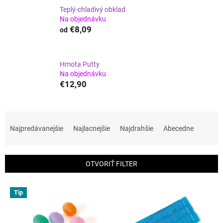
Teplý-chladivý obklad
Na objednávku
€8,09
od
Hmota Putty
Na objednávku
€12,90
R
a
Najpredávanejšie
Najlacnejšie
Najdrahšie
Abecedne
d
e
n
OTVORIŤ FILTER
i
e
V
p
Tip
ý
r
p
o
i