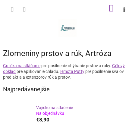
Prejsť
NÁKU
na
obsah
KOŠÍK
Zlomeniny prstov a rúk, Artróza
Gulička na stláčanie
pre posilnenie ohýbanie prstov a ruky.
Gélový
obklad
pre aplikovanie chladu.
Hmota Putty
pre posilnenie svalov
predlaktia a extenzorov rúk a prstov.
Najpredávanejšie
Vajíčko na stláčenie
Na objednávku
€8,90