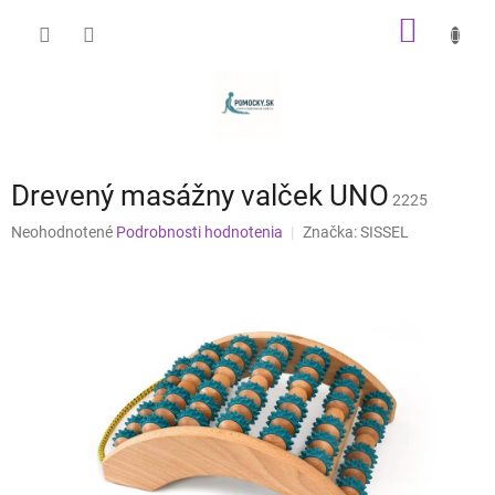
Prejsť
NÁKU
na
obsah
KOŠÍK
Drevený masážny valček UNO
2225
Priemerné
Neohodnotené
Podrobnosti hodnotenia
Značka:
SISSEL
hodnotenie
produktu
je
0,0
z
5
hviezdičiek.