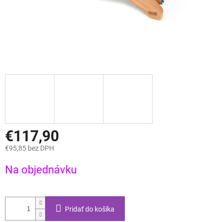
€117,90
€95,85 bez DPH
Jednotková
Na objednávku
cena:
Pridať do košíka