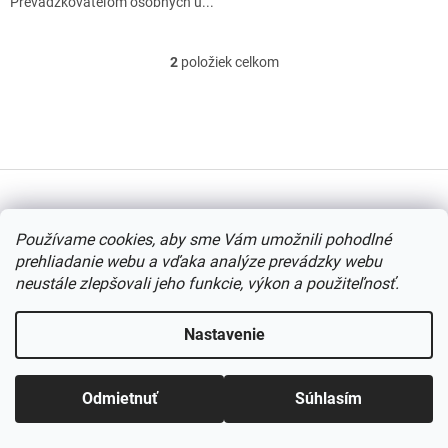
Prevádzkovateľom osobných ú...
v
2
položiek celkom
O
v
l
Z
á
á
d
p
a
ä
c
t
i
i
Vytvoril Shoptet
e
Používame cookies, aby sme Vám umožnili pohodlné
e
p
r
prehliadanie webu a vďaka analýze prevádzky webu
v
Copyright 2026
www.pomocky.sk
. Všetky práva vyhradené.
neustále zlepšovali jeho funkcie, výkon a použiteľnosť.
k
Upraviť nastavenie cookies
y
Nastavenie
v
ý
p
i
Odmietnuť
Súhlasím
s
u