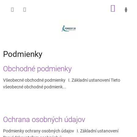
Prejsť
NÁKU
na
obsah
KOŠÍK
Podmienky
V
Obchodné podmienky
ý
p
Všeobecné obchodné podmienky I. Základní ustanovení Tieto
i
všeobecné obchodné podmienk...
s
č
l
á
Ochrana osobných údajov
n
k
Podmienky ochrany osobných údajov I. Základní ustanovení
o