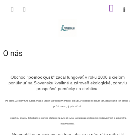
Prejsť
NÁKU
na
obsah
KOŠÍK
O nás
Obchod "
pomocky.sk
" začal fungovať v roku 2008 s cieľom
ponúknuť na Slovensku kvalitné a zároveň ekologické, zdraviu
prospešné pomôcky na chrbticu.
Po dobu 10 rokov fungovania máme väčšinu produktov značky SISSEL®.osobne otestovaných, používame ich denne v
práci, doma, aj pri cvičení.
Filozofiou značky SISSEL® je pomoc chrbtici (hlavne aktívna) a súčasne ekologická zodpovednosť a zdravotná
nezávadnosť.
Momentálne pracujeme na tom, aby sa u nás zákazník cítil