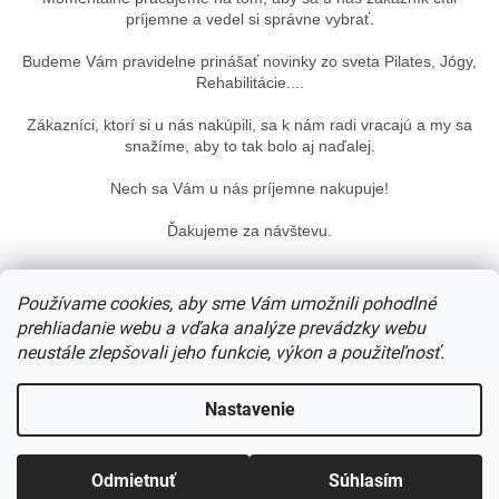
príjemne a vedel si správne vybrať.
Budeme Vám pravidelne prinášať novinky zo sveta Pilates, Jógy,
Rehabilitácie....
Zákazníci, ktorí si u nás nakúpili, sa k nám radi vracajú a my sa
snažíme, aby to tak bolo aj naďalej.
Nech sa Vám u nás príjemne nakupuje!
Ďakujeme za návštevu.
Z
á
Používame cookies, aby sme Vám umožnili pohodlné
p
prehliadanie webu a vďaka analýze prevádzky webu
ä
neustále zlepšovali jeho funkcie, výkon a použiteľnosť.
t
i
Vytvoril Shoptet
Nastavenie
e
Copyright 2026
www.pomocky.sk
. Všetky práva vyhradené.
Odmietnuť
Súhlasím
Upraviť nastavenie cookies