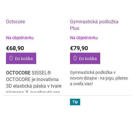
Octocore
Gymnastická podložka
Plus
Na objednávku
Na objednávku
€68,90
€79,90
Do košíka
Do košíka
OCTOCORE
SISSEL®
Gymnastická podložka v
novom dizajne - na jogu, pilates
OCTOCORE je inovatívna
a oveľa viac!
3D elastická páska v tvare
písmena X, navrhnutá pre
multidimenzionálny tréning
Tip
celého tela. Použitím
Octocore identifikujete
slabé miesta a budete ich
trénovať. Zapojíte svaly,
ktoré vám chýbajú pre