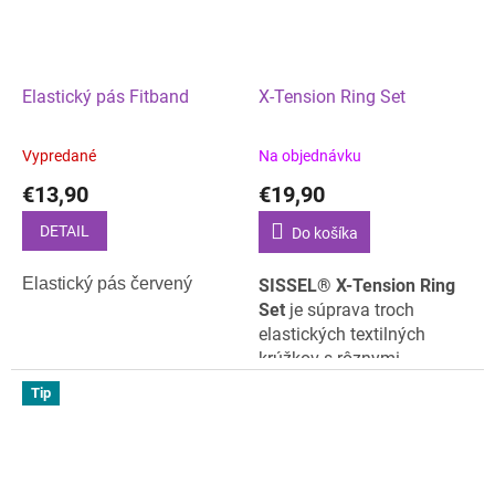
zlepšenie mobility a
každodennú relaxáciu.
Elastický pás Fitband
X-Tension Ring Set
Vypredané
Na objednávku
€13,90
€19,90
DETAIL
Do košíka
Elastický pás červený
SISSEL® X-Tension Ring
Set
je súprava troch
elastických textilných
krúžkov s rôznymi
úrovňami odporu.
Tip