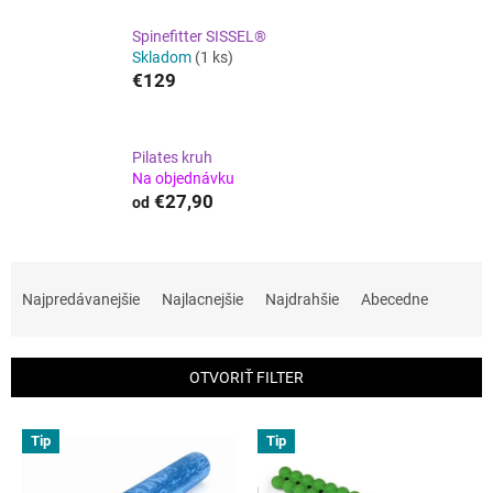
Spinefitter SISSEL®
Skladom
(1 ks)
€129
Pilates kruh
Na objednávku
€27,90
od
R
a
Najpredávanejšie
Najlacnejšie
Najdrahšie
Abecedne
d
e
n
OTVORIŤ FILTER
i
e
V
p
Tip
Tip
ý
r
p
o