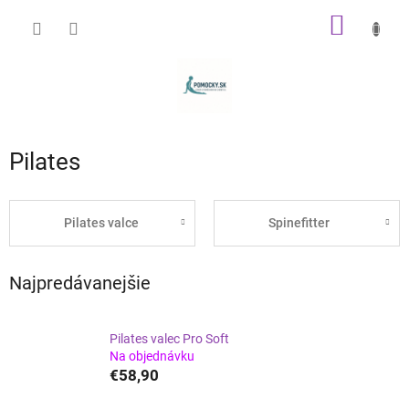
Prejsť
NÁKU
na
obsah
KOŠÍK
Pilates
Pilates valce
Spinefitter
Najpredávanejšie
Pilates valec Pro Soft
Na objednávku
€58,90