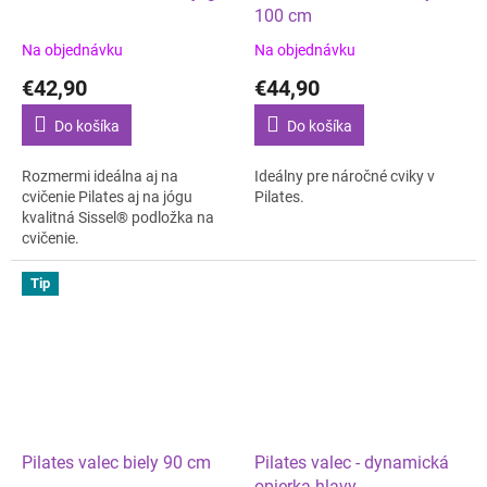
100 cm
Na objednávku
Na objednávku
€42,90
€44,90
Do košíka
Do košíka
Rozmermi ideálna aj na
Ideálny pre náročné cviky v
cvičenie Pilates aj na jógu
Pilates.
kvalitná Sissel® podložka na
cvičenie.
Tip
Pilates valec biely 90 cm
Pilates valec - dynamická
opierka hlavy