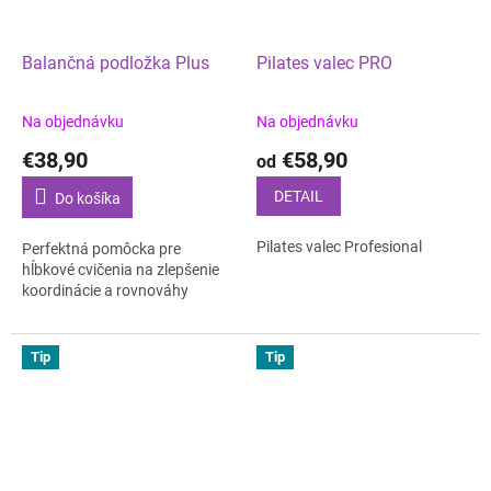
správne držanie tela a
využitie jeho maximálnej
Balančná podložka Plus
Pilates valec PRO
funkčnosti.
Na objednávku
Na objednávku
€38,90
€58,90
od
DETAIL
Do košíka
Pilates valec Profesional
Perfektná pomôcka pre
hĺbkové cvičenia na zlepšenie
koordinácie a rovnováhy
Tip
Tip