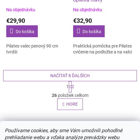
Na objednávku
Na objednávku
€29,90
€32,90
Do košíka
Do košíka
Pilates valec penový 90 cm
Praktická pomôcka pre Pilates
tvrdší
cvičenie na podložke a na valci
NAČÍTAŤ 8 ĎALŠÍCH
S
1
2
t
O
r
26
položiek celkom
v
á
l
HORE
n
á
k
o
d
v
Z
a
a
c
á
Používame cookies, aby sme Vám umožnili pohodlné
n
i
p
i
prehliadanie webu a vďaka analýze prevádzky webu
e