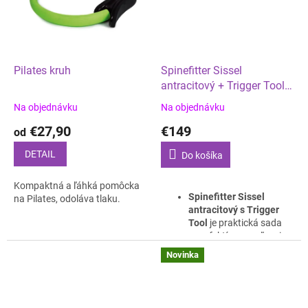
hlbokého tlaku.
Materiál nie je tvrdý, ale
je pružný pre komfortné
používanie.
Pilates kruh
Spinefitter Sissel
antracitový + Trigger Tool
– set
Na objednávku
Na objednávku
€27,90
€149
od
DETAIL
Do košíka
Kompaktná a ľáhká pomôcka
Spinefitter Sissel
na Pilates, odoláva tlaku.
antracitový s Trigger
Tool
je praktická sada
pre efektívne uvoľnenie
chrbtice, svalového
Novinka
napätia a trigger points
v jednom balení. Ideálny
na domáce cvičenie,
regeneráciu po športe,