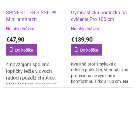
SPINEFITTER SISSEL®
Gymnastická podložka na
Mini, anthrazit
cvičenie Pro 100 cm
Na objednávku
Na objednávku
€47,90
€139,90
Do košíka
Do košíka
4 navzájom spojené
Kvalitná protišmyková a
odolná podložka, vhodná aj na
loptičky ležia v dvoch
profesionálne využitie s
radoch pozdĺž chrbtice.
komfortnou šírkou 100 cm. Na
Malé loptičky pomáhajú
Pilates, fitness, rehabilitáciu.
uvoľniť napätie v
jednotlivých oblastiach
hlbokým tlakom a
posilňujú hlbšie svalové
štruktúry.