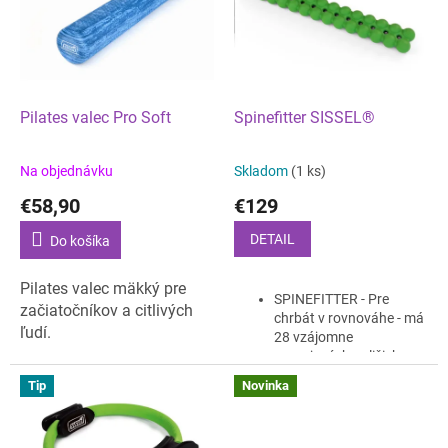
i
d
s
u
p
k
r
t
o
o
d
Pilates valec Pro Soft
Spinefitter SISSEL®
v
u
k
Na objednávku
Skladom
(1 ks)
t
€58,90
€129
o
v
DETAIL
Do košíka
Pilates valec mäkký pre
SPINEFITTER - Pre
začiatočníkov a citlivých
chrbát v rovnováhe - má
ľudí.
28 vzájomne
prepojených guličiek v
dvoch radoch pozdĺž
Tip
Novinka
chrbtice, ktoré pomáhajú
uvoľniť napätie
prostredníctvom