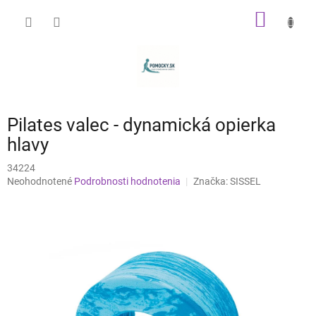
Prejsť
NÁKU
na
obsah
KOŠÍK
Pilates valec - dynamická opierka
hlavy
34224
Priemerné
Neohodnotené
Podrobnosti hodnotenia
Značka:
SISSEL
hodnotenie
produktu
je
0,0
z
5
hviezdičiek.