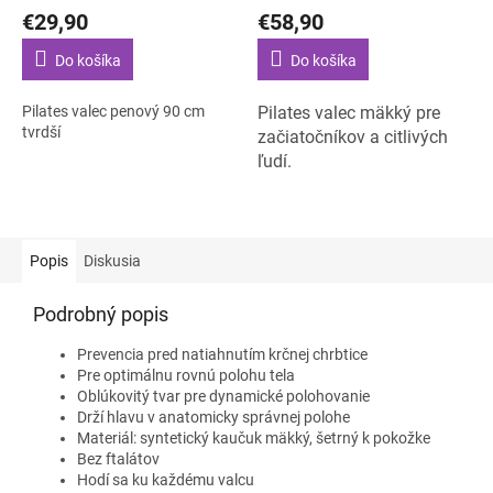
€29,90
€58,90
Do košíka
Do košíka
Pilates valec penový 90 cm
Pilates valec mäkký pre
tvrdší
začiatočníkov a citlivých
ľudí.
Popis
Diskusia
Podrobný popis
Prevencia pred natiahnutím krčnej chrbtice
Pre optimálnu rovnú polohu tela
Oblúkovitý tvar pre dynamické polohovanie
Drží hlavu v anatomicky správnej polohe
Materiál: syntetický kaučuk mäkký, šetrný k pokožke
Bez ftalátov
Hodí sa ku každému valcu