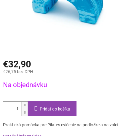
€32,90
€26,75 bez DPH
Jednotková
Na objednávku
cena:
Pridať do košíka
Praktická pomôcka pre Pilates cvičenie na podložke a na valci