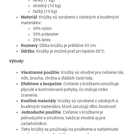
stredný (10 kg)
ťažký (15 kg)
Materiál
: Krúžky sú vyrobené z odolných a kvalitných
materiálov:
39% nylon
35% polyester
26% latex
Rozmery
: Dĺžka krúžku je približne 33 cm.
Údržba
: Krúžky je možné prať pri teplote 30°C.
Výhody:
Všestranné použitie
: Krúžky sú vhodné pre cvičenie rúk,
nôh, brucha, chrbta a ďalších častí tela.
Efektívne a bezpečné
: Cvičenie s krúžkami umožňuje
plynulé a kontrolované pohyby, čo znižuje riziko
zranenia.
Kvalitné materiály
: Krúžky sú vyrobené z odolných a
kvalitných materiálov, ktoré zaručujú dlhú životnosť.
Jednoduché použitie
: Cvičenie s krúžkami je
jednoduché a intuitívne, takže je vhodné aj pre
začiatočníkov.
Tieto krúžky sa používajú na posilnenie a natiahnutie