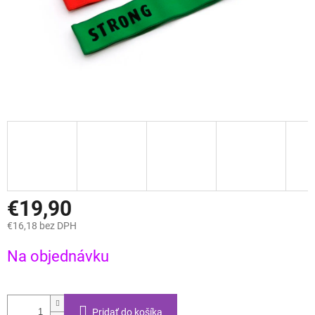
€19,90
€16,18 bez DPH
Jednotková
Na objednávku
cena:
Pridať do košíka