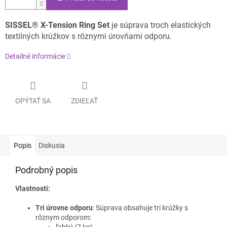
SISSEL® X-Tension Ring Set
je súprava troch elastických
textilných krúžkov s rôznymi úrovňami odporu.
Detailné informácie
OPÝTAŤ SA
ZDIEĽAŤ
Popis
Diskusia
Podrobný popis
Vlastnosti:
Tri úrovne odporu
: Súprava obsahuje tri krúžky s
rôznym odporom:
ľahký (7 kg)