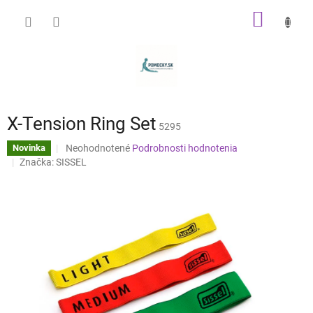
Prejsť
NÁKU
na
obsah
KOŠÍK
X-Tension Ring Set
5295
Priemerné
Neohodnotené
Podrobnosti hodnotenia
Novinka
hodnotenie
Značka:
SISSEL
produktu
je
0,0
z
5
hviezdičiek.