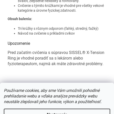
svalov, zlepšenie flexibility a rovnováhy.
Cvičenie s týmito krúžkami je vhodné pre všetky vekové
kategórie a úrovne fyzickej zdatnosti.
Obsah balenia:
Tri krúžky s rôznym odporom (ľahký, stredný, ťažký)
Návod na cvičenie s príkladmi cvikov
Upozornenie
Pred začatím cvičenia s súpravou SISSEL® X-Tension
Ring je vhodné poradiť sa s lekárom alebo
fyzioterapeutom, najmä ak máte zdravotné problémy.
Z
á
Používame cookies, aby sme Vám umožnili pohodlné
p
prehliadanie webu a vďaka analýze prevádzky webu
ä
neustále zlepšovali jeho funkcie, výkon a použiteľnosť.
t
i
Vytvoril Shoptet