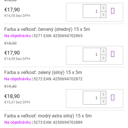
€17,90
Do 
€14,55 bez DPH
Farba a veľkosť: červený (stredný) 15 x 5m
Na objednávku
| 5271
EAN:
4250694702865
€18,30
€17,90
Do 
€14,55 bez DPH
Farba a veľkosť: zelený (silný) 15 x 5m
Na objednávku
| 5272
EAN:
4250694702872
€19,40
€18,90
Do 
€15,37 bez DPH
Farba a veľkosť: modrý extra silný) 15 x 5m
Na objednávku
| 5273
EAN:
4250694702889