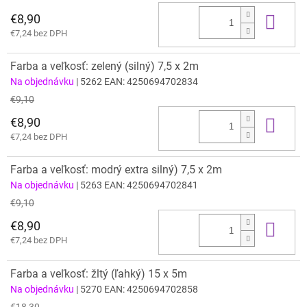
€8,90
Do 
€7,24 bez DPH
Farba a veľkosť: zelený (silný) 7,5 x 2m
Na objednávku
| 5262
EAN:
4250694702834
€9,10
€8,90
Do 
€7,24 bez DPH
Farba a veľkosť: modrý extra silný) 7,5 x 2m
Na objednávku
| 5263
EAN:
4250694702841
€9,10
€8,90
Do 
€7,24 bez DPH
Farba a veľkosť: žltý (ľahký) 15 x 5m
Na objednávku
| 5270
EAN:
4250694702858
€18,30