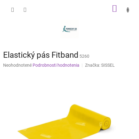
Prejsť
NÁKU
na
obsah
KOŠÍK
Elastický pás Fitband
5260
Priemerné
Neohodnotené
Podrobnosti hodnotenia
Značka:
SISSEL
hodnotenie
produktu
je
0,0
z
5
hviezdičiek.