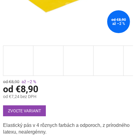
od €8,90
až –2 %
od €8,90
až –2 %
od
€8,90
od
€7,24
bez DPH
Jednotková
cena:
ZVOĽTE VARIANT
Elastický pás v 4 rôznych farbách a odporoch, z prírodného
latexu, nealergénny.