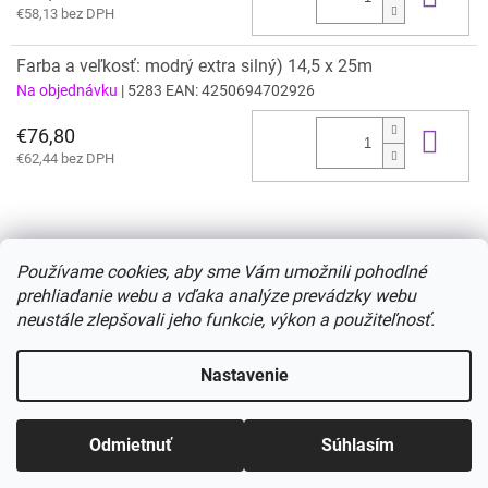
€58,13 bez DPH
Farba a veľkosť: modrý extra silný) 14,5 x 25m
Na objednávku
| 5283
EAN:
4250694702926
€76,80
Do 
€62,44 bez DPH
Z
á
Používame cookies, aby sme Vám umožnili pohodlné
p
prehliadanie webu a vďaka analýze prevádzky webu
ä
neustále zlepšovali jeho funkcie, výkon a použiteľnosť.
t
i
Vytvoril Shoptet
Nastavenie
e
Copyright 2026
www.pomocky.sk
. Všetky práva vyhradené.
Odmietnuť
Súhlasím
Upraviť nastavenie cookies