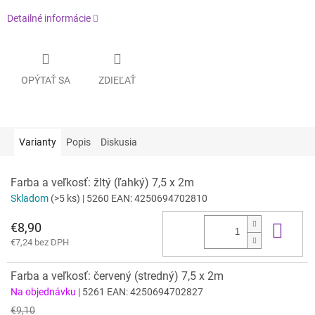
Detailné informácie
OPÝTAŤ SA
ZDIEĽAŤ
Varianty
Popis
Diskusia
Farba a veľkosť: žltý (ľahký) 7,5 x 2m
Skladom
(>5 ks)
| 5260
EAN:
4250694702810
€8,90
Do 
€7,24 bez DPH
Farba a veľkosť: červený (stredný) 7,5 x 2m
Na objednávku
| 5261
EAN:
4250694702827
€9,10