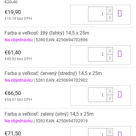
€20,40
€19,90
Do 
€16,18 bez DPH
Farba a veľkosť: žltý (ľahký) 14,5 x 25m
Na objednávku
| 5280
EAN:
4250694702896
€61,40
Do 
€49,92 bez DPH
Farba a veľkosť: červený (stredný) 14,5 x 25m
Na objednávku
| 5281
EAN:
4250694702902
€66,50
Do 
€54,07 bez DPH
Farba a veľkosť: zelený (silný) 14,5 x 25m
Na objednávku
| 5282
EAN:
4250694702919
€71,50
Do 